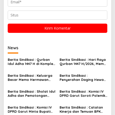
News
Berita Sindikasi : Qurban
Berita Sindikasi : Hari Raya
Idul Adha 1447 H di Komplek
Qurban 1447 H/2026, Memo
Mas Naga Bintara Jaya
Hermawan Dorong
Bekasi Barat Berlangsung
Semangat Kepedulian
Berita Sindikasi : Keluarga
Berita Sindikasi :
Khidmat
Antar Sesama.
Besar Memo Hermawan
Penyerahan Daging Hewan
Anggota DPRD Provinsi
Qurban di Desa Suka Mulya
Jabar Teguhkan Ukhuwah
Berjalan Lancar, Warga
Berita Sindikasi : Sholat Idul
Berita Sindikasi : Komisi IV
dan Solidaritas Umat di
Antusiasi Sambut
Adha dan Pemotongan
DPRD Garut Soroti Polemik
Momentum Idul Kurban
Kebersamaan
Qurban di Mesjid Al
Korwil Disdik, Bupati
Muhajirin Puspa Raya
Diminta Segera Beri
Berita Sindikasi : Komisi IV
Berita Sindikasi : Catatan
Penjelasan
DPRD Garut Minta Bupati
Kinerja dan Temuan BPK