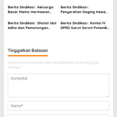
Mas Naga Bintara Jaya
Hermawan Dorong
Bekasi Barat Berlangsung
Semangat Kepedulian
Berita Sindikasi : Keluarga
Berita Sindikasi :
Khidmat
Antar Sesama.
Besar Memo Hermawan
Penyerahan Daging Hewan
Anggota DPRD Provinsi
Qurban di Desa Suka Mulya
Jabar Teguhkan Ukhuwah
Berjalan Lancar, Warga
Berita Sindikasi : Sholat Idul
Berita Sindikasi : Komisi IV
dan Solidaritas Umat di
Antusiasi Sambut
Adha dan Pemotongan
DPRD Garut Soroti Polemik
Momentum Idul Kurban
Kebersamaan
Qurban di Mesjid Al
Korwil Disdik, Bupati
Muhajirin Puspa Raya
Diminta Segera Beri
Penjelasan
Tinggalkan Balasan
Alamat email Anda tidak akan dipublikasikan.
Ruas yang wajib
ditandai
*