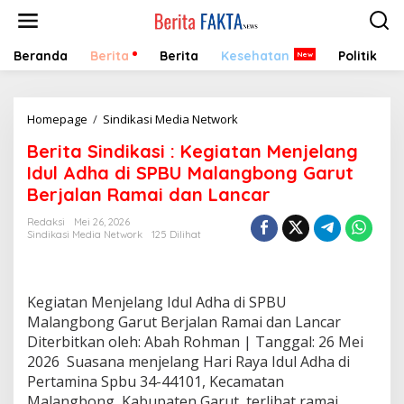
Lewati
ke
konten
Beranda
Berita
Berita
Kesehatan
Politik
Berita
Homepage
/
Sindikasi Media Network
Sindikasi
Berita Sindikasi : Kegiatan Menjelang
:
Kegiatan
Idul Adha di SPBU Malangbong Garut
Menjelang
Berjalan Ramai dan Lancar
Idul
Adha
Redaksi
Mei 26, 2026
di
Sindikasi Media Network
125 Dilihat
SPBU
Malangbong
Garut
Berjalan
Kegiatan Menjelang Idul Adha di SPBU
Ramai
Malangbong Garut Berjalan Ramai dan Lancar
dan
Diterbitkan oleh: Abah Rohman | Tanggal: 26 Mei
Lancar
2026 Suasana menjelang Hari Raya Idul Adha di
Pertamina Spbu 34-44101, Kecamatan
Malangbong, Kabupaten Garut, terlihat ramai