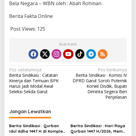
Bela Negara – WBN oleh : Abah Rohman
Berita Fakta Online
Post Views:
125
Ikuti Kami
Navigasi
Pos sebelumnya
Pos berikutnya
Berita Sindikasi : Catatan
Berita Sindikasi : Komisi IV
pos
Kinerja dan Temuan BPK
DPRD Garut Soroti Polemik
Harus Jadi Modal Awal
Korwil Disdik, Bupati
Seleksi Sekda Garut
Diminta Segera Beri
Penjelasan
Jangan Lewatkan
Berita Sindikasi : Qurban
Berita Sindikasi : Hari Raya
Idul Adha 1447 H di Komplek
Qurban 1447 H/2026, Memo