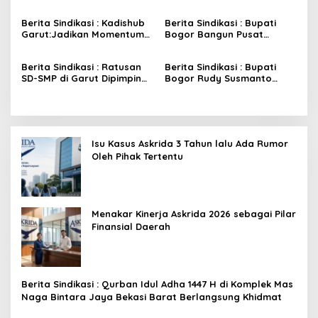
Tegas Terkait Polemik
Harus Jadi Modal Awal
Korwil Disdik
Seleksi Sekda Garut
Berita Sindikasi : Kadishub
Berita Sindikasi : Bupati
Garut:Jadikan Momentum
Bogor Bangun Pusat
Kurban sebagai Wujud
Ekonomi Baru Di Bogor
Penguatan Solidaritas
Bagian Barat Dan Timur
Berita Sindikasi : Ratusan
Berita Sindikasi : Bupati
Kemanusiaan
SD-SMP di Garut Dipimpin
Bogor Rudy Susmanto
Plt, GIPS Soroti Legalitas
Genjot Wilayah Bogor
Dana BOS hingga Potensi
Barat Dan Timur Menjadi
Masalah Ijazah
Pusat Ekonomi Baru
Isu Kasus Askrida 3 Tahun lalu Ada Rumor
Oleh Pihak Tertentu
Menakar Kinerja Askrida 2026 sebagai Pilar
Finansial Daerah
Berita Sindikasi : Qurban Idul Adha 1447 H di Komplek Mas
Naga Bintara Jaya Bekasi Barat Berlangsung Khidmat