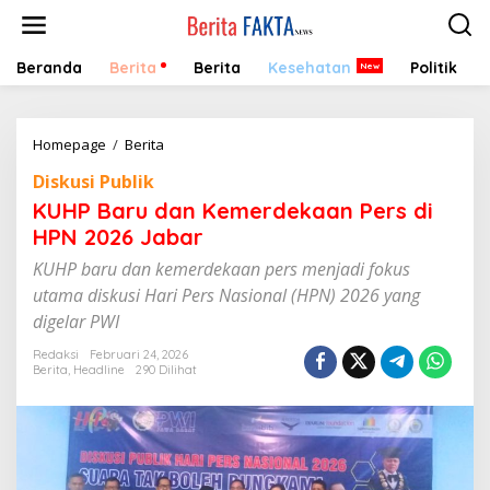
Lewati
ke
konten
Beranda
Berita
Berita
Kesehatan
Politik
KUHP
Homepage
/
Berita
Baru
Diskusi Publik
dan
Kemerdekaan
KUHP Baru dan Kemerdekaan Pers di
Pers
HPN 2026 Jabar
di
HPN
KUHP baru dan kemerdekaan pers menjadi fokus
2026
utama diskusi Hari Pers Nasional (HPN) 2026 yang
Jabar
digelar PWI
Redaksi
Februari 24, 2026
Berita
,
Headline
290 Dilihat