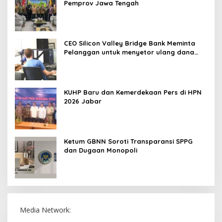
Menakar Kinerja Askrida 2026 sebagai Pilar
Finansial Daerah
Berita Sindikasi : Qurban Idul Adha 1447 H di Komplek Mas
Naga Bintara Jaya Bekasi Barat Berlangsung Khidmat
Berita Sindikasi : Keluarga Besar Memo Hermawan
Anggota DPRD Provinsi Jabar Teguhkan Ukhuwah dan
Solidaritas Umat di Momentum Idul Kurban
Berita Sindikasi : Hari Raya Qurban 1447 H/2026, Memo
Hermawan Dorong Semangat Kepedulian Antar Sesama.
PT Asuransi Bangun Askrida: Solusi
Asuransi Umum Nasional
Askrida Perkuat Sinergi Strategis dengan