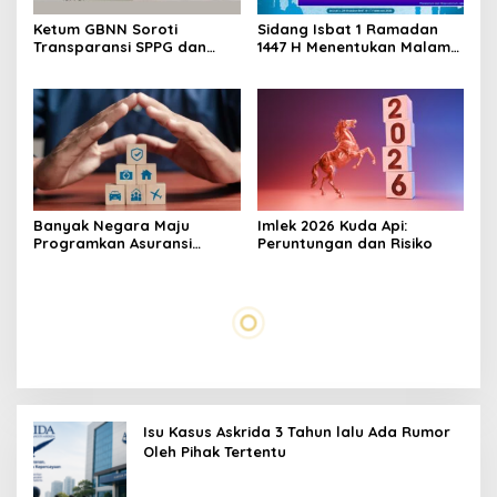
Ketum GBNN Soroti
Sidang Isbat 1 Ramadan
Transparansi SPPG dan
1447 H Menentukan Malam
Dugaan Monopoli
Ini
Banyak Negara Maju
Imlek 2026 Kuda Api:
Programkan Asuransi
Peruntungan dan Risiko
Umum
FWA ASN Nyepi-Idulfitri
Pentingnya Asuransi
2026, Layanan Tetap
Perjalanan untuk Antisipasi
Optimal
Risiko, Askrida Solusinya