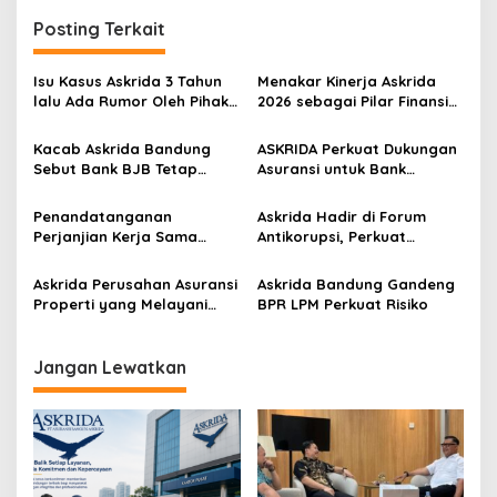
Posting Terkait
Isu Kasus Askrida 3 Tahun
Menakar Kinerja Askrida
lalu Ada Rumor Oleh Pihak
2026 sebagai Pilar Finansial
Tertentu
Daerah
Kacab Askrida Bandung
ASKRIDA Perkuat Dukungan
Sebut Bank BJB Tetap
Asuransi untuk Bank
Relevan di Usia 65 Tahun
Jakarta
Penandatanganan
Askrida Hadir di Forum
Perjanjian Kerja Sama
Antikorupsi, Perkuat
antara Askrida dan Bank
Integritas Jabar
PD Bali
Askrida Perusahan Asuransi
Askrida Bandung Gandeng
Properti yang Melayani
BPR LPM Perkuat Risiko
Dapur MBG
Jangan Lewatkan