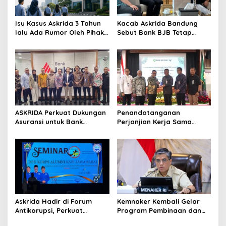
Isu Kasus Askrida 3 Tahun
Kacab Askrida Bandung
lalu Ada Rumor Oleh Pihak
Sebut Bank BJB Tetap
Tertentu
Relevan di Usia 65 Tahun
ASKRIDA Perkuat Dukungan
Penandatanganan
Asuransi untuk Bank
Perjanjian Kerja Sama
Jakarta
antara Askrida dan Bank
PD Bali
Askrida Hadir di Forum
Kemnaker Kembali Gelar
Antikorupsi, Perkuat
Program Pembinaan dan
Integritas Jabar
Sertifikasi Ahli K3