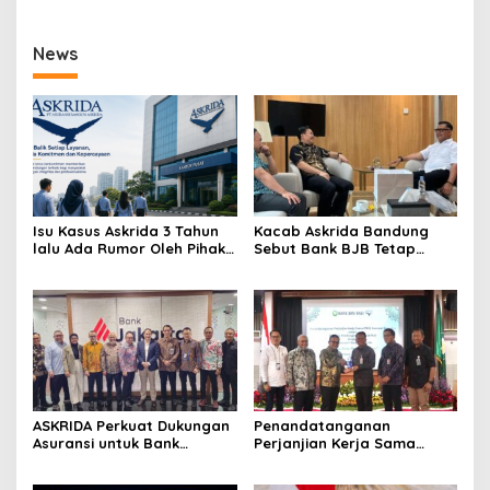
News
Isu Kasus Askrida 3 Tahun
Kacab Askrida Bandung
lalu Ada Rumor Oleh Pihak
Sebut Bank BJB Tetap
Tertentu
Relevan di Usia 65 Tahun
ASKRIDA Perkuat Dukungan
Penandatanganan
Asuransi untuk Bank
Perjanjian Kerja Sama
Jakarta
antara Askrida dan Bank
PD Bali