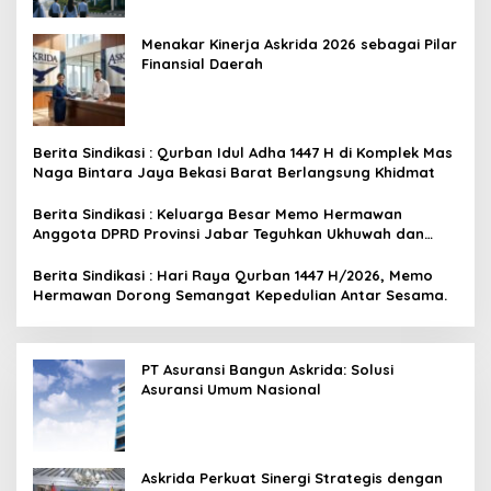
PT Asuransi Bangun
Askrida Perkuat Sinergi
Askrida: Solusi Asuransi
Strategis dengan Pemprov
Umum Nasional
Jawa Tengah
Rencana Rilis PlayStation 6
Google Merilis AI Generasi
Berpotensi Terungkap,
Baru untuk Gmail dan
Berkat Microsoft
Cloud Software
Isu Kasus Askrida 3 Tahun lalu Ada Rumor
Oleh Pihak Tertentu