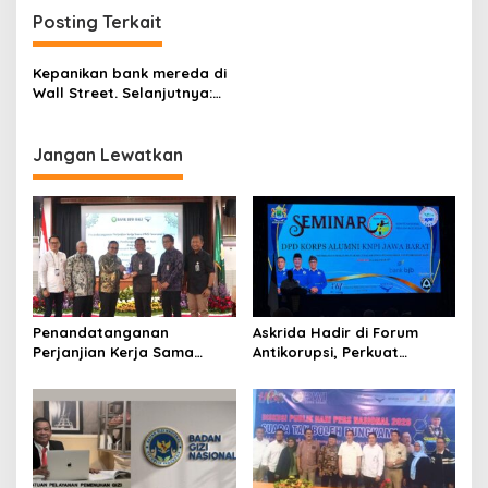
Posting Terkait
Kepanikan bank mereda di
Wall Street. Selanjutnya:
Kepanikan Fed
Jangan Lewatkan
Penandatanganan
Askrida Hadir di Forum
Perjanjian Kerja Sama
Antikorupsi, Perkuat
antara Askrida dan Bank
Integritas Jabar
PD Bali