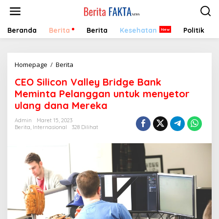
Lewati
ke
konten
Beranda
Berita
Berita
Kesehatan
Politik
CEO
Homepage
/
Berita
Silicon
CEO Silicon Valley Bridge Bank
Valley
Bridge
Meminta Pelanggan untuk menyetor
Bank
ulang dana Mereka
Meminta
Pelanggan
Admin
Maret 15, 2023
untuk
Berita
,
Internasional
328 Dilihat
menyetor
ulang
dana
Mereka