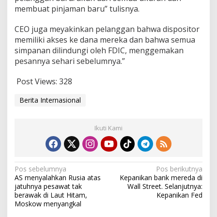
membuat pinjaman baru” tulisnya.
CEO juga meyakinkan pelanggan bahwa dispositor
memiliki akses ke dana mereka dan bahwa semua
simpanan dilindungi oleh FDIC, menggemakan
pesannya sehari sebelumnya.”
Post Views:
328
Berita Internasional
Ikuti Kami
Navigasi
Pos sebelumnya
Pos berikutnya
AS menyalahkan Rusia atas
Kepanikan bank mereda di
pos
jatuhnya pesawat tak
Wall Street. Selanjutnya:
berawak di Laut Hitam,
Kepanikan Fed
Moskow menyangkal