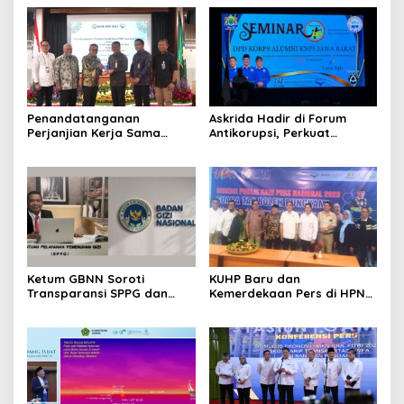
Penandatanganan
Askrida Hadir di Forum
Perjanjian Kerja Sama
Antikorupsi, Perkuat
antara Askrida dan Bank
Integritas Jabar
PD Bali
Ketum GBNN Soroti
KUHP Baru dan
Transparansi SPPG dan
Kemerdekaan Pers di HPN
Dugaan Monopoli
2026 Jabar