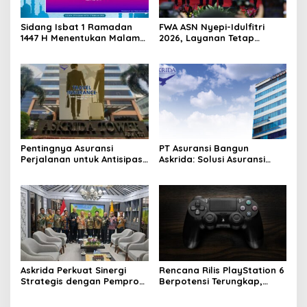
Sidang Isbat 1 Ramadan
FWA ASN Nyepi-Idulfitri
1447 H Menentukan Malam
2026, Layanan Tetap
Ini
Optimal
Pentingnya Asuransi
PT Asuransi Bangun
Perjalanan untuk Antisipasi
Askrida: Solusi Asuransi
Risiko, Askrida Solusinya
Umum Nasional
Askrida Perkuat Sinergi
Rencana Rilis PlayStation 6
Strategis dengan Pemprov
Berpotensi Terungkap,
Jawa Tengah
Berkat Microsoft