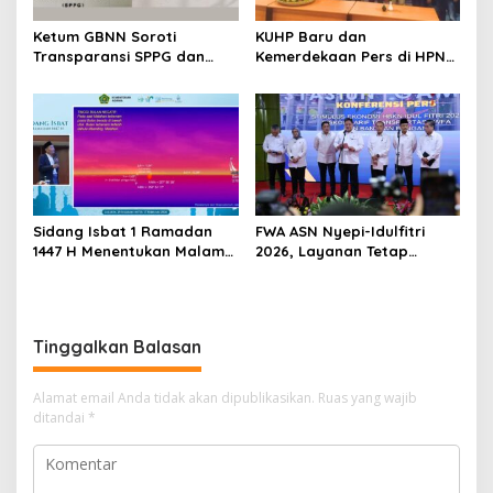
Ketum GBNN Soroti
KUHP Baru dan
Transparansi SPPG dan
Kemerdekaan Pers di HPN
Dugaan Monopoli
2026 Jabar
Sidang Isbat 1 Ramadan
FWA ASN Nyepi-Idulfitri
1447 H Menentukan Malam
2026, Layanan Tetap
Ini
Optimal
Tinggalkan Balasan
Alamat email Anda tidak akan dipublikasikan.
Ruas yang wajib
ditandai
*