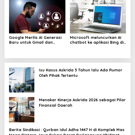
Google Merilis AI Generasi
Microsoft meluncurkan AI
Baru untuk Gmail dan
chatbot ke aplikasi Bing di
Cloud Software
iPhone dan Android
Isu Kasus Askrida 3 Tahun lalu Ada Rumor
Oleh Pihak Tertentu
Menakar Kinerja Askrida 2026 sebagai Pilar
Finansial Daerah
Berita Sindikasi : Qurban Idul Adha 1447 H di Komplek Mas
Naga Bintara Jaya Bekasi Barat Berlangsung Khidmat